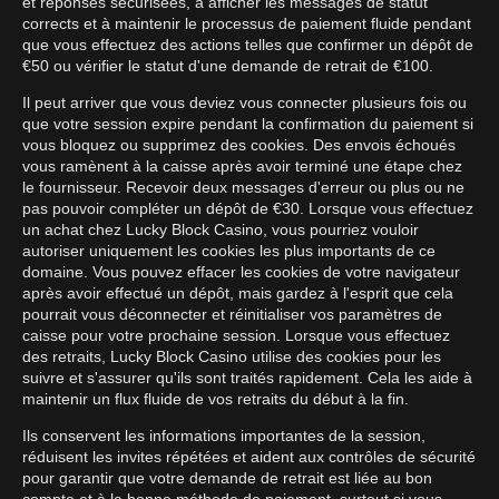
et réponses sécurisées, à afficher les messages de statut
corrects et à maintenir le processus de paiement fluide pendant
que vous effectuez des actions telles que confirmer un dépôt de
€50 ou vérifier le statut d'une demande de retrait de €100.
Il peut arriver que vous deviez vous connecter plusieurs fois ou
que votre session expire pendant la confirmation du paiement si
vous bloquez ou supprimez des cookies. Des envois échoués
vous ramènent à la caisse après avoir terminé une étape chez
le fournisseur. Recevoir deux messages d'erreur ou plus ou ne
pas pouvoir compléter un dépôt de €30. Lorsque vous effectuez
un achat chez Lucky Block Casino, vous pourriez vouloir
autoriser uniquement les cookies les plus importants de ce
domaine. Vous pouvez effacer les cookies de votre navigateur
après avoir effectué un dépôt, mais gardez à l'esprit que cela
pourrait vous déconnecter et réinitialiser vos paramètres de
caisse pour votre prochaine session. Lorsque vous effectuez
des retraits, Lucky Block Casino utilise des cookies pour les
suivre et s'assurer qu'ils sont traités rapidement. Cela les aide à
maintenir un flux fluide de vos retraits du début à la fin.
Ils conservent les informations importantes de la session,
réduisent les invites répétées et aident aux contrôles de sécurité
pour garantir que votre demande de retrait est liée au bon