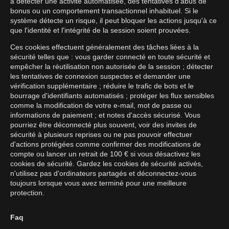
à détecter une activité automatisée, des tentatives d'abus de
bonus ou un comportement transactionnel inhabituel. Si le
système détecte un risque, il peut bloquer les actions jusqu'à ce
que l'identité et l'intégrité de la session soient prouvées.
Ces cookies effectuent généralement des tâches liées à la
sécurité telles que : vous garder connecté en toute sécurité et
empêcher la réutilisation non autorisée de la session ; détecter
les tentatives de connexion suspectes et demander une
vérification supplémentaire ; réduire le trafic de bots et le
bourrage d'identifiants automatisés ; protéger les flux sensibles
comme la modification de votre e-mail, mot de passe ou
informations de paiement ; et notes d'accès sécurisé. Vous
pourriez être déconnecté plus souvent, voir des invites de
sécurité à plusieurs reprises ou ne pas pouvoir effectuer
d'actions protégées comme confirmer des modifications de
compte ou lancer un retrait de 100 € si vous désactivez les
cookies de sécurité. Gardez les cookies de sécurité activés,
n'utilisez pas d'ordinateurs partagés et déconnectez-vous
toujours lorsque vous avez terminé pour une meilleure
protection.
Faq