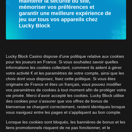
maintenir la sécurité du site,
mémoriser vos préférences et
garantir une meilleure expérience de
jeu sur tous vos appareils chez
Lucky Block
Lucky Block Casino dispose d'une politique relative aux cookies
pour les joueurs en France. Si vous souhaitez savoir quelles
informations les cookies collectent, comment ils aident à gérer
votre activité € et les paramètres de votre compte, ainsi que les
choix dont vous disposez, lisez cette politique. Si vous êtes
originaire de France et êtes un français, vous pouvez modifier
vos paramètres de cookies à tout moment afin de protéger votre
vie privée. Merci d'avoir accepté les cookies. Lucky Block utilise
des cookies pour s'assurer que vos offres de bonus de
bienvenue se chargent correctement, restent identiques lorsque
vous naviguez entre les pages et s'appliquent au bon compte.
Lorsque les cookies sont bloqués, les bannières de bonus et les
liens promotionnels risquent de ne pas fonctionner, et le