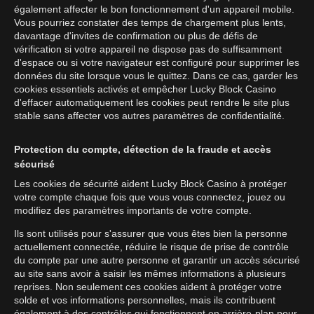
également affecter le bon fonctionnement d'un appareil mobile.
Vous pourriez constater des temps de chargement plus lents,
davantage d'invites de confirmation ou plus de défis de
vérification si votre appareil ne dispose pas de suffisamment
d'espace ou si votre navigateur est configuré pour supprimer les
données du site lorsque vous le quittez. Dans ce cas, garder les
cookies essentiels activés et empêcher Lucky Block Casino
d'effacer automatiquement les cookies peut rendre le site plus
stable sans affecter vos autres paramètres de confidentialité.
Protection du compte, détection de la fraude et accès
sécurisé
Les cookies de sécurité aident Lucky Block Casino à protéger
votre compte chaque fois que vous vous connectez, jouez ou
modifiez des paramètres importants de votre compte.
Ils sont utilisés pour s'assurer que vous êtes bien la personne
actuellement connectée, réduire le risque de prise de contrôle
du compte par une autre personne et garantir un accès sécurisé
au site sans avoir à saisir les mêmes informations à plusieurs
reprises. Non seulement ces cookies aident à protéger votre
solde et vos informations personnelles, mais ils contribuent
également à des contrôles qui fonctionnent en arrière-plan pour