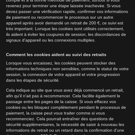
compte et à la bonne méthode de paiement, surtout si vous
revenez pour terminer une étape laissée inachevée. Si vous
devez passer une vérification rapide, confirmer vos informations
de paiement ou recommencer le processus sur un autre
appareil après avoir demandé un retrait de 200 €, ce suivi est
très important. Lorsque les cookies sont utilisés correctement,
ils aident à éviter les coupures de session, les discordances de
signaux d'appareil ou les connexions multiples.
Comment les cookies aident au suivi des retraits
Lorsque vous encaissez, les cookies peuvent stocker des
informations techniques non sensibles, comme le statut de votre
session, la connexion de votre appareil et votre progression
dans les étapes de sécurité.
Cela indique au site que vous avez déjà commencé un retrait,
afin qu'il n'ait pas à recommencer. Cela facilite également le
passage entre les pages de la caisse. Si vous effacez vos
cookies ou les bloquez complètement pendant le processus de
paiement, la caisse peut vous traiter comme si vous
recommenciez. Cela pourrait entraîner des questions de
sécurité supplémentaires, la nécessité de saisir à nouveau les
informations de retrait ou un retard dans la confirmation d'une