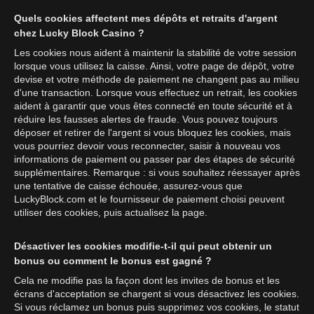
Quels cookies affectent mes dépôts et retraits d'argent
chez Lucky Block Casino ?
Les cookies nous aident à maintenir la stabilité de votre session
lorsque vous utilisez la caisse. Ainsi, votre page de dépôt, votre
devise et votre méthode de paiement ne changent pas au milieu
d'une transaction. Lorsque vous effectuez un retrait, les cookies
aident à garantir que vous êtes connecté en toute sécurité et à
réduire les fausses alertes de fraude. Vous pouvez toujours
déposer et retirer de l'argent si vous bloquez les cookies, mais
vous pourriez devoir vous reconnecter, saisir à nouveau vos
informations de paiement ou passer par des étapes de sécurité
supplémentaires. Remarque : si vous souhaitez réessayer après
une tentative de caisse échouée, assurez-vous que
LuckyBlock.com et le fournisseur de paiement choisi peuvent
utiliser des cookies, puis actualisez la page.
Désactiver les cookies modifie-t-il qui peut obtenir un
bonus ou comment le bonus est gagné ?
Cela ne modifie pas la façon dont les invites de bonus et les
écrans d'acceptation se chargent si vous désactivez les cookies.
Si vous réclamez un bonus puis supprimez vos cookies, le statut