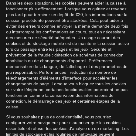
Dans les deux situations, les cookies peuvent aider la caisse à
fonctionner plus efficacement. Lorsque vous quittez et revenez
plus tard pour terminer un dépôt de €20, les informations sur la
session précédente peuvent être stockées. Cela peut aider à
éviter des erreurs comme envoyer la même demande deux fois
ou interrompre les confirmations en cours, tout en nécessitant
des mesures de sécurité adéquates. Un usage courant des
cookies et du stockage mobile est de maintenir la session active
lors du passage entre les pages et les jeux. Sécurité et
prévention de la fraude : détection de schémas de connexion
inhabituels ou de changements d'appareil. Préférences—
mémorisation de la langue, de l'affichage et des paramètres de
jeu responsable. Performances : réduction du nombre de
téléchargements d'éléments d'interface pour accélérer les
changements de page. Lorsque vous bloquez tous les cookies
sur votre téléphone, certaines fonctionnalités pourraient ne pas
fonctionner, comme la conservation des informations de
connexion, le démarrage des jeux et certaines étapes de la
caisse.
Si vous souhaitez plus de confidentialité, vous pourriez
configurer votre navigateur pour n'autoriser que les cookies
essentiels et refuser les cookies d'analyse ou de marketing. Les
limites de stockage et les routines de nettoyage peuvent