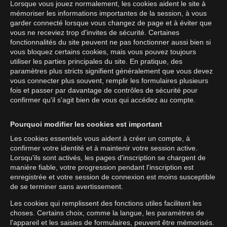
Lorsque vous jouez normalement, les cookies aident le site à
mémoriser les informations importantes de la session, à vous
garder connecté lorsque vous changez de page et à éviter que
vous ne receviez trop d'invites de sécurité. Certaines
fonctionnalités du site peuvent ne pas fonctionner aussi bien si
vous bloquez certains cookies, mais vous pouvez toujours
utiliser les parties principales du site. En pratique, des
paramètres plus stricts signifient généralement que vous devez
vous connecter plus souvent, remplir les formulaires plusieurs
fois et passer par davantage de contrôles de sécurité pour
confirmer qu'il s'agit bien de vous qui accédez au compte.
Pourquoi modifier les cookies est important
Les cookies essentiels vous aident à créer un compte, à
confirmer votre identité et à maintenir votre session active.
Lorsqu'ils sont activés, les pages d'inscription se chargent de
manière fiable, votre progression pendant l'inscription est
enregistrée et votre session de connexion est moins susceptible
de se terminer sans avertissement.
Les cookies qui remplissent des fonctions utiles facilitent les
choses. Certains choix, comme la langue, les paramètres de
l'appareil et les saisies de formulaires, peuvent être mémorisés.