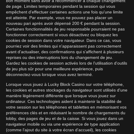
bon moment sans avoir à recommencer à chaque changement
de page. Limites temporaires pendant la session qui vous
empêchent d'effectuer certaines actions une fois qu'une limite
est atteinte. Par exemple, vous ne pouvez pas placer un
nouveau pari après avoir dépensé 200 € pendant la session.
Certaines fonctionnalités de jeu responsable pourraient ne pas
fonctionner correctement si vous désactivez ou bloquez les
cookies de session dans votre navigateur. Dans ce cas, vous
pourriez voir des limites qui n'apparaissent pas correctement
avant d'actualiser, des confirmations qui s'affichent à plusieurs
reprises ou des interruptions lors du changement de jeu.
Gardez les cookies de session activés lors de l'utilisation d'outils
de jeu plus sûr pour une meilleure expérience, puis
déconnectez-vous lorsque vous avez terminé.
Lorsque vous jouez à Lucky Block Casino sur votre téléphone,
les cookies et autres stockages du navigateur sont utilisés d'une
manière légèrement différente que lorsque vous jouez sur
ordinateur. Ces technologies aident à maintenir la stabilité de
votre session sur les téléphones et tablettes en mémorisant vos
préférences clés et en réduisant le nombre de chargements du
lobby, des pages de jeu et de la caisse. Si vous jouez dans un
navigateur mobile ou via une expérience de type application
(comme l'ajout du site à votre écran d'accueil), les cookies