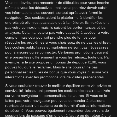
Vous ne devriez pas rencontrer de difficultés pour vous inscrire
même si vous les désactivez, mais vous pourriez devoir saisir
vos informations plus souvent, surtout après avoir fermé le
navigateur. Ces cookies aident la plateforme à identifier les
endroits où elle n'est pas stable et à l'améliorer. Ils n'exécutent
pas votre connexion, mais ils suivent les performances et les
analyses. Cela n'affectera pas votre capacité à accéder à votre
compte, mais cela pourrait prendre plus de temps pour
résoudre les problèmes si vous choisissez de ne pas les utiliser.
Les cookies publicitaires et marketing ne sont pas nécessaires
pour s'inscrire ou se connecter. Certaines promotions peuvent
être présentées différemment si vous les refusez, toutefois. Par
exemple, si le site propose un bonus de dépôt de €100, vous
pouvez toujours le réclamer. Mais le site pourrait ne pas
personnaliser les tuiles de bonus que vous voyez ni suivre vos
interactions avec les promotions lors de visites précédentes.
Si vous souhaitez trouver le meilleur équilibre entre vie privée et
convivialité, laissez uniquement les cookies nécessaires activés
sur votre navigateur et personnalisez les autres. Si vous ne le
faites pas, votre navigateur peut vous demander à plusieurs
reprises de saisir un captcha ou de fournir d'autres informations
de sécurité. Vous pouvez également rencontrer des erreurs de
session lors du passage d'un onglet à l'autre ou du retour à une