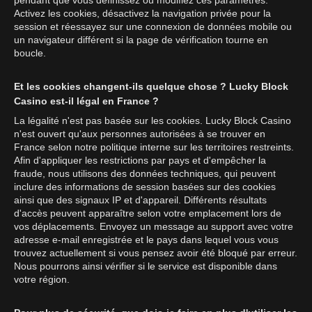
pendant que vous définissez ou modifiez ces paramètres.
Activez les cookies, désactivez la navigation privée pour la
session et réessayez sur une connexion de données mobile ou
un navigateur différent si la page de vérification tourne en
boucle.
Et les cookies changent-ils quelque chose ? Lucky Block
Casino est-il légal en France ?
La légalité n'est pas basée sur les cookies. Lucky Block Casino
n'est ouvert qu'aux personnes autorisées à se trouver en
France selon notre politique interne sur les territoires restreints.
Afin d'appliquer les restrictions par pays et d'empêcher la
fraude, nous utilisons des données techniques, qui peuvent
inclure des informations de session basées sur des cookies
ainsi que des signaux IP et d'appareil. Différents résultats
d'accès peuvent apparaître selon votre emplacement lors de
vos déplacements. Envoyez un message au support avec votre
adresse e-mail enregistrée et le pays dans lequel vous vous
trouvez actuellement si vous pensez avoir été bloqué par erreur.
Nous pourrons ainsi vérifier si le service est disponible dans
votre région.