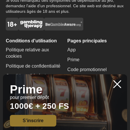
Si vous remarquez des symptômes de dépendance au jeu,
demandez l'aide d'un professionnel. Ce site web est destiné aux
utilisateurs âgés de 18 ans et plus.
Conditions d'utilisation
Pages principales
Politique relative aux
App
cookies
Prime
Politique de confidentialité
Code promotionnel
Conditions Générales
Aucune prime sans dépôt
Prime
Jeu responsable
pour premier dépôt
Contacts
1000€ + 250 FS
+357 97428154
info@lucky-block-casino.org
S'inscrire
© 2026 All Rights