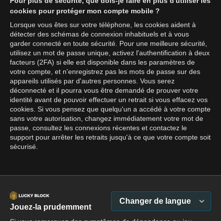
Pour plus de sécurité, que dois-je faire en plus d'utiliser les
cookies pour protéger mon compte mobile ?
Lorsque vous êtes sur votre téléphone, les cookies aident à
détecter des schémas de connexion inhabituels et à vous
garder connecté en toute sécurité. Pour une meilleure sécurité,
utilisez un mot de passe unique, activez l'authentification à deux
facteurs (2FA) si elle est disponible dans les paramètres de
votre compte, et n'enregistrez pas les mots de passe sur des
appareils utilisés par d'autres personnes. Vous serez
déconnecté et il pourra vous être demandé de prouver votre
identité avant de pouvoir effectuer un retrait si vous effacez vos
cookies. Si vous pensez que quelqu'un a accédé à votre compte
sans votre autorisation, changez immédiatement votre mot de
passe, consultez les connexions récentes et contactez le
support pour arrêter les retraits jusqu'à ce que votre compte soit
sécurisé.
Changer de langue
Jouez-la prudemment