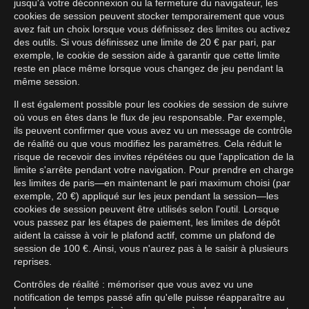
jusqu'à votre déconnexion ou la fermeture du navigateur, les
cookies de session peuvent stocker temporairement que vous
avez fait un choix lorsque vous définissez des limites ou activez
des outils. Si vous définissez une limite de 20 € par pari, par
exemple, le cookie de session aide à garantir que cette limite
reste en place même lorsque vous changez de jeu pendant la
même session.
Il est également possible pour les cookies de session de suivre
où vous en êtes dans le flux de jeu responsable. Par exemple,
ils peuvent confirmer que vous avez vu un message de contrôle
de réalité ou que vous modifiez les paramètres. Cela réduit le
risque de recevoir des invites répétées ou que l'application de la
limite s'arrête pendant votre navigation. Pour prendre en charge
les limites de paris—en maintenant le pari maximum choisi (par
exemple, 20 €) appliqué sur les jeux pendant la session—les
cookies de session peuvent être utilisés selon l'outil. Lorsque
vous passez par les étapes de paiement, les limites de dépôt
aident la caisse à voir le plafond actif, comme un plafond de
session de 100 €. Ainsi, vous n'aurez pas à le saisir à plusieurs
reprises.
Contrôles de réalité : mémoriser que vous avez vu une
notification de temps passé afin qu'elle puisse réapparaître au