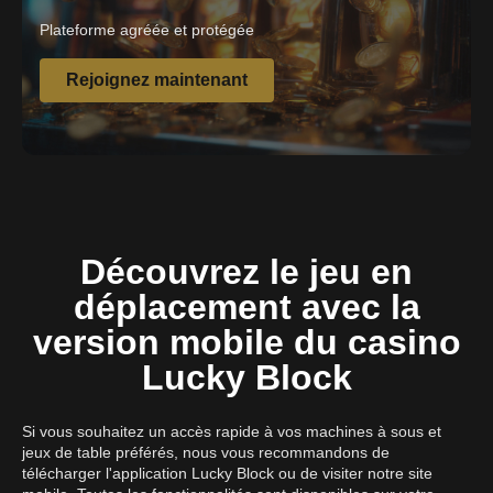
Plateforme agréée et protégée
Rejoignez maintenant
Découvrez le jeu en
déplacement avec la
version mobile du casino
Lucky Block
Si vous souhaitez un accès rapide à vos machines à sous et
jeux de table préférés, nous vous recommandons de
télécharger l'application Lucky Block ou de visiter notre site