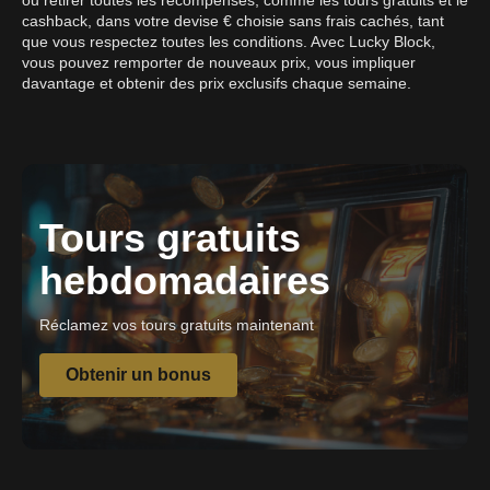
cashback, dans votre devise € choisie sans frais cachés, tant
que vous respectez toutes les conditions. Avec Lucky Block,
vous pouvez remporter de nouveaux prix, vous impliquer
davantage et obtenir des prix exclusifs chaque semaine.
Tours gratuits
hebdomadaires
Réclamez vos tours gratuits maintenant
Obtenir un bonus