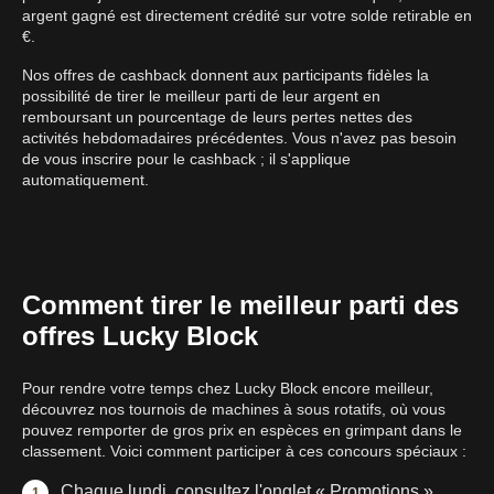
argent gagné est directement crédité sur votre solde retirable en
€.
Nos offres de cashback donnent aux participants fidèles la
possibilité de tirer le meilleur parti de leur argent en
remboursant un pourcentage de leurs pertes nettes des
activités hebdomadaires précédentes. Vous n'avez pas besoin
de vous inscrire pour le cashback ; il s'applique
automatiquement.
Comment tirer le meilleur parti des
offres Lucky Block
Pour rendre votre temps chez Lucky Block encore meilleur,
découvrez nos tournois de machines à sous rotatifs, où vous
pouvez remporter de gros prix en espèces en grimpant dans le
classement. Voici comment participer à ces concours spéciaux :
Chaque lundi, consultez l'onglet « Promotions »