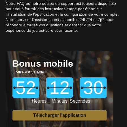
Notre FAQ ou notre équipe de support est toujours disponible
pour vous fournir des instructions étape par étape sur
l'installation de l'application et la configuration de votre compte.
Notre service d'assistance est disponible 24h/24 et 7j/7 pour
répondre à toutes vos questions et garantir que votre
expérience de jeu est sûre et amusante.
Bonus mobile
L'offre est valable :
52
12
28
Heures
Minutes
Secondes
Télécharger l'application