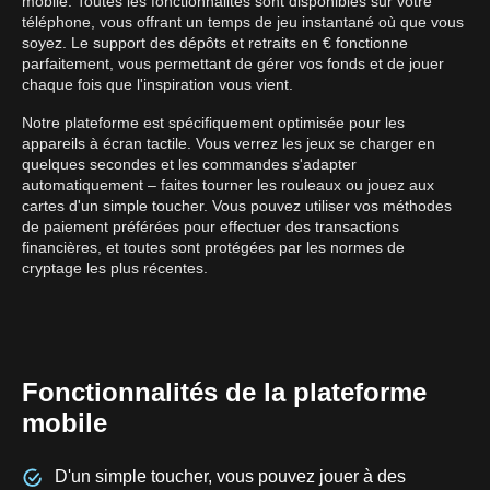
mobile. Toutes les fonctionnalités sont disponibles sur votre
téléphone, vous offrant un temps de jeu instantané où que vous
soyez. Le support des dépôts et retraits en € fonctionne
parfaitement, vous permettant de gérer vos fonds et de jouer
chaque fois que l'inspiration vous vient.
Notre plateforme est spécifiquement optimisée pour les
appareils à écran tactile. Vous verrez les jeux se charger en
quelques secondes et les commandes s'adapter
automatiquement – faites tourner les rouleaux ou jouez aux
cartes d'un simple toucher. Vous pouvez utiliser vos méthodes
de paiement préférées pour effectuer des transactions
financières, et toutes sont protégées par les normes de
cryptage les plus récentes.
Fonctionnalités de la plateforme
mobile
D'un simple toucher, vous pouvez jouer à des