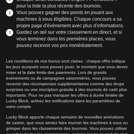
pour la liste la plus récente des tournois.
Vous pouvez gagner des points en jouant aux
machines à sous éligibles. Chaque concours a sa
propre page d'événement avec plus d'informations.
Gardez un œil sur votre classement en direct, et si
vous terminez dans les premières places, vous
pouvez recevoir vos prix immédiatement.
Les conditions de nos bonus sont claires : chaque offre indique
les jeux auxquels vous pouvez jouer, le montant que vous devez
miser et la date limite des paiements. Lors de grands
événements ou de campagnes saisonnières, vous pouvez
recevoir des récompenses supplémentaires comme des drops
surprises ou une inscription gratuite à des tournois de cash plus
importants. Pour ne pas manquer les offres à durée limitée de
Lucky Block, activez les notifications dans les paramètres de
votre compte.
Lucky Block apporte chaque semaine de nouvelles animations
de casino, que vous aimiez faire tourner les machines à sous ou
grimper dans les classements des tournois. Vous pouvez utiliser
ou retirer toutes les récompenses, comme les tours gratuits et le