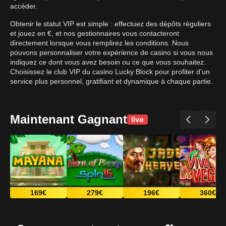
accéder.
Obtenir le statut VIP est simple : effectuez des dépôts réguliers
et jouez en €, et nos gestionnaires vous contacteront
directement lorsque vous remplirez les conditions. Nous
pouvons personnaliser votre expérience de casino si vous nous
indiquez ce dont vous avez besoin ou ce que vous souhaitez.
Choisissez le club VIP du casino Lucky Block pour profiter d'un
service plus personnel, gratifiant et dynamique à chaque partie.
Maintenant Gagnant
169€
279€
196€
360€