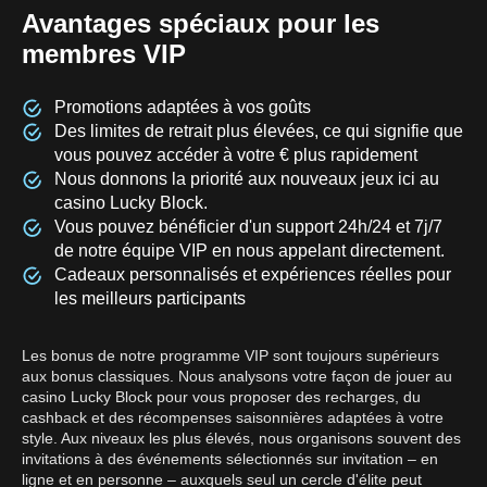
Avantages spéciaux pour les
membres VIP
Promotions adaptées à vos goûts
Des limites de retrait plus élevées, ce qui signifie que
vous pouvez accéder à votre € plus rapidement
Nous donnons la priorité aux nouveaux jeux ici au
casino Lucky Block.
Vous pouvez bénéficier d'un support 24h/24 et 7j/7
de notre équipe VIP en nous appelant directement.
Cadeaux personnalisés et expériences réelles pour
les meilleurs participants
Les bonus de notre programme VIP sont toujours supérieurs
aux bonus classiques. Nous analysons votre façon de jouer au
casino Lucky Block pour vous proposer des recharges, du
cashback et des récompenses saisonnières adaptées à votre
style. Aux niveaux les plus élevés, nous organisons souvent des
invitations à des événements sélectionnés sur invitation – en
ligne et en personne – auxquels seul un cercle d'élite peut