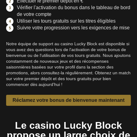
Effectuer le premier dépôt en €
Vérifier l'activation du bonus dans le tableau de bord
de votre compte
Utiliser les tours gratuits sur les titres éligibles
Suivre votre progression vers les exigences de mise
Notre équipe de support au casino Lucky Block est disponible si
vous avez des questions lors de l'activation de votre bonus de
bienvenue ou de l'utilisation de vos tours gratuits. Nous ajoutons
constamment de nouveaux jeux et des récompenses
saisonnières basées sur votre profil dans la section des
promotions, alors consultez-la régulièrement. Obtenez un match
sur votre premier dépôt et des tours gratuits pour bien
commencer dès aujourd'hui !
Réclamez votre bonus de bienvenue maintenant
Le casino Lucky Block
propose un large choix de