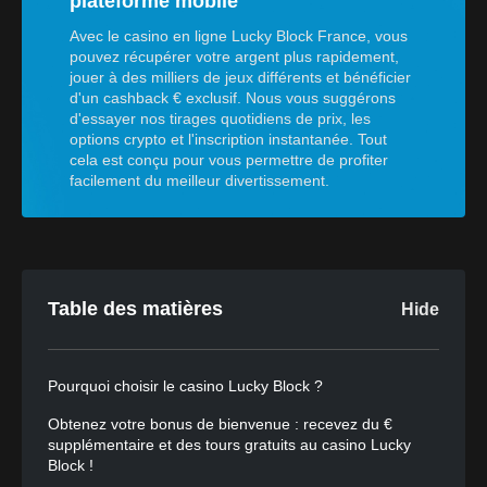
plateforme mobile
Avec le casino en ligne Lucky Block France, vous
pouvez récupérer votre argent plus rapidement,
jouer à des milliers de jeux différents et bénéficier
d'un cashback € exclusif. Nous vous suggérons
d'essayer nos tirages quotidiens de prix, les
options crypto et l'inscription instantanée. Tout
cela est conçu pour vous permettre de profiter
facilement du meilleur divertissement.
Table des matières
Hide
Pourquoi choisir le casino Lucky Block ?
Obtenez votre bonus de bienvenue : recevez du €
supplémentaire et des tours gratuits au casino Lucky
Block !