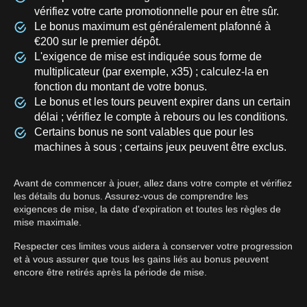
vérifiez votre carte promotionnelle pour en être sûr.
Le bonus maximum est généralement plafonné à
€200 sur le premier dépôt.
L'exigence de mise est indiquée sous forme de
multiplicateur (par exemple, x35) ; calculez-la en
fonction du montant de votre bonus.
Le bonus et les tours peuvent expirer dans un certain
délai ; vérifiez le compte à rebours ou les conditions.
Certains bonus ne sont valables que pour les
machines à sous ; certains jeux peuvent être exclus.
Avant de commencer à jouer, allez dans votre compte et vérifiez
les détails du bonus. Assurez-vous de comprendre les
exigences de mise, la date d'expiration et toutes les règles de
mise maximale.
Respecter ces limites vous aidera à conserver votre progression
et à vous assurer que tous les gains liés au bonus peuvent
encore être retirés après la période de mise.