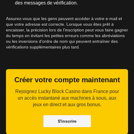
des messages de vérification.
Assurez-vous que les gens peuvent accéder à votre e-mail et
que votre adresse est correcte. Lorsque vous êtes prêt à
encaisser, la précision lors de l'inscription peut vous faire gagner
du temps en évitant les petites erreurs comme les abréviations
ou les inversions d'ordre de nom qui peuvent entraîner des
vérifications supplémentaires plus tard.
Créer votre compte maintenant
Rejoignez Lucky Block Casino dans France pour
un accès instantané aux machines à sous, aux
jeux en direct et aux gros bonus.
S'inscrire