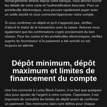
rechargements directs depuis votre banque, vous devrez fournir
les détails de votre carte et l'authentification bancaire. Pour un
portefeuille électronique, vous pouvez rapidement payer avec
un solde stocké et vous connecter/approuver votre compte.
Si vous confirmez un dépôt et qu'il n'apparaît pas, vérifiez
d'abord le statut de la transaction avec la caisse. Assurez-vous
également que les confirmations crypto proviennent du bon
réseau. Pour les cartes et les portefeuilles électroniques, vérifiez
auprès du fournisseur si le paiement a été annulé ou est
toujours en attente.
Dépôt minimum, dépôt
maximum et limites de
financement du compte
Une fois connecté à Lucky Block Casino, il ne faut que quelques
clics pour ajouter de l'argent à votre compte. Cependant, il est
important de connaître les limites de dépôt avant de confirmer
un paiement. Des minimums clairs sont définis pour chaque