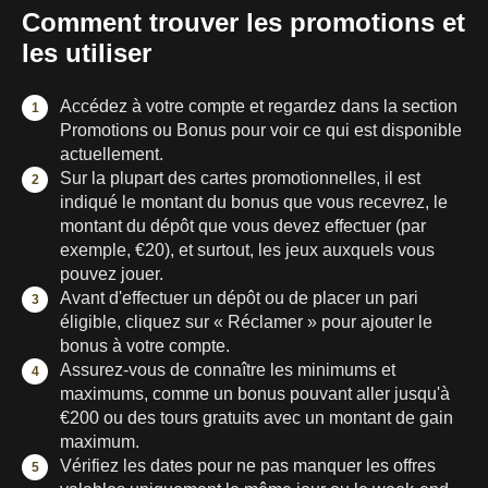
Comment trouver les promotions et
les utiliser
Accédez à votre compte et regardez dans la section
Promotions ou Bonus pour voir ce qui est disponible
actuellement.
Sur la plupart des cartes promotionnelles, il est
indiqué le montant du bonus que vous recevrez, le
montant du dépôt que vous devez effectuer (par
exemple, €20), et surtout, les jeux auxquels vous
pouvez jouer.
Avant d'effectuer un dépôt ou de placer un pari
éligible, cliquez sur « Réclamer » pour ajouter le
bonus à votre compte.
Assurez-vous de connaître les minimums et
maximums, comme un bonus pouvant aller jusqu'à
€200 ou des tours gratuits avec un montant de gain
maximum.
Vérifiez les dates pour ne pas manquer les offres