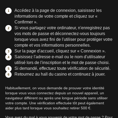
Accédez à la page de connexion, saisissez les
informations de votre compte et cliquez sur «
Confirmer ».
Si vous partagez votre ordinateur, n'enregistrez pas
vos mots de passe et déconnectez-vous toujours
lorsque vous avez fini de l'utiliser pour protéger votre
compte et vos informations personnelles.
Sur la page d'accueil, cliquez sur « Connexion ».
Saisissez l'adresse e-mail ou le nom d'utilisateur
utilisé lors de l'inscription et le mot de passe choisi.
Si demandé, effectuez toute vérification de sécurité.
Retournez au hall du casino et continuez à jouer.
Habituellement, on vous demande de prouver votre identité
lorsque vous vous connectez depuis un nouvel appareil, un
navigateur différent ou après une longue période sans utiliser
votre compte. Une vérification effectuée tôt peut également
aider plus tard lorsque vous souhaitez retirer 500 €.
Vous avez du mal à vous souvenir de votre mot de passe ? Pour