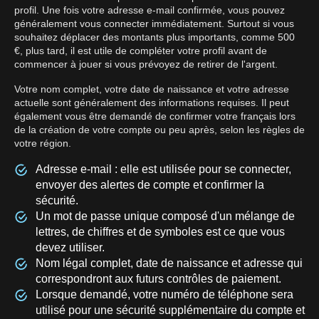
profil. Une fois votre adresse e-mail confirmée, vous pouvez
généralement vous connecter immédiatement. Surtout si vous
souhaitez déplacer des montants plus importants, comme 500
€, plus tard, il est utile de compléter votre profil avant de
commencer à jouer si vous prévoyez de retirer de l'argent.
Votre nom complet, votre date de naissance et votre adresse
actuelle sont généralement des informations requises. Il peut
également vous être demandé de confirmer votre français lors
de la création de votre compte ou peu après, selon les règles de
votre région.
Adresse e-mail : elle est utilisée pour se connecter,
envoyer des alertes de compte et confirmer la
sécurité.
Un mot de passe unique composé d'un mélange de
lettres, de chiffres et de symboles est ce que vous
devez utiliser.
Nom légal complet, date de naissance et adresse qui
correspondront aux futurs contrôles de paiement.
Lorsque demandé, votre numéro de téléphone sera
utilisé pour une sécurité supplémentaire du compte et