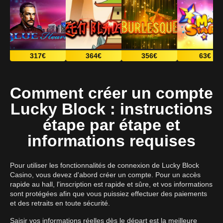
317€
364€
356€
63€
Comment créer un compte
Lucky Block : instructions
étape par étape et
informations requises
Pour utiliser les fonctionnalités de connexion de Lucky Block
Casino, vous devez d'abord créer un compte. Pour un accès
rapide au hall, l'inscription est rapide et sûre, et vos informations
sont protégées afin que vous puissiez effectuer des paiements
et des retraits en toute sécurité.
Saisir vos informations réelles dès le départ est la meilleure