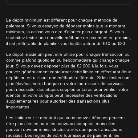
Le dépôt minimum est différent pour chaque méthode de
paiement. Si vous essayez de déposer moins que le montant
minimum, la caisse vous dira d'ajouter plus d'argent. Si vous
souhaitez tester une nouvelle méthode de paiement en premier,
il est préférable de planifier vos dépôts autour de €10 ou €20.
Le dépôt maximum peut être utilisé pour chaque transaction ou
comme plafond quotidien ou hebdomadaire qui change chaque
jour. Si vous devez déposer plus de €2 000 à la fois, vous
pouvez généralement contourner cette limite en effectuant deux
dépôts ou en utilisant une méthode différente. Si les limites sont
plus élevées, votre banque ou votre fournisseur de services
peut nécessiter des étapes supplémentaires pour vérifier votre
identité, et votre compte peut nécessiter des vérifications
supplémentaires pour autoriser des transactions plus
importantes.
Les limites sur le montant que vous pouvez déposer peuvent
être plus strictes pour les nouveaux comptes, mais elles
peuvent devenir moins strictes après quelques transactions
réussies. Les règles de votre fournisseur de paiement, les