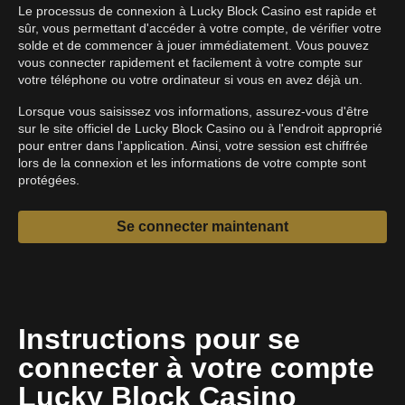
Le processus de connexion à Lucky Block Casino est rapide et
sûr, vous permettant d'accéder à votre compte, de vérifier votre
solde et de commencer à jouer immédiatement. Vous pouvez
vous connecter rapidement et facilement à votre compte sur
votre téléphone ou votre ordinateur si vous en avez déjà un.
Lorsque vous saisissez vos informations, assurez-vous d'être
sur le site officiel de Lucky Block Casino ou à l'endroit approprié
pour entrer dans l'application. Ainsi, votre session est chiffrée
lors de la connexion et les informations de votre compte sont
protégées.
Se connecter maintenant
Instructions pour se
connecter à votre compte
Lucky Block Casino