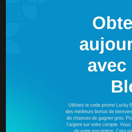
Obte
aujou
avec
Bl
Utilisez le code promo Lucky 
des meilleurs bonus de bienvenue
de chances de gagner gros. Pou
l'argent sur votre compte. Vous
de votre inscription. Cela 