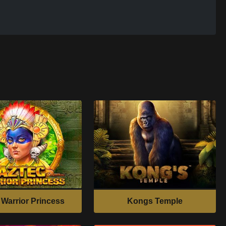
 Warrior Princess
Kongs Temple