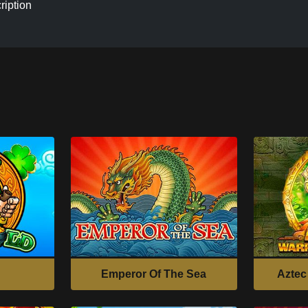
ription
 mise, dépôt minimum et pondération des jeux
omotions sur les machines à sous
Lucky Block
ion d'un code promo
 ils fonctionnent
) et frais
cky Block
Emperor Of The Sea
Aztec