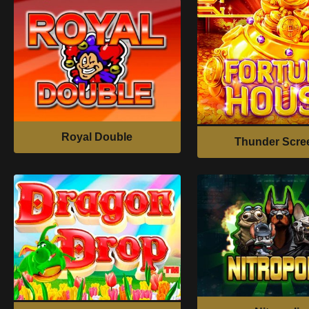
Royal Double
Thunder Scre