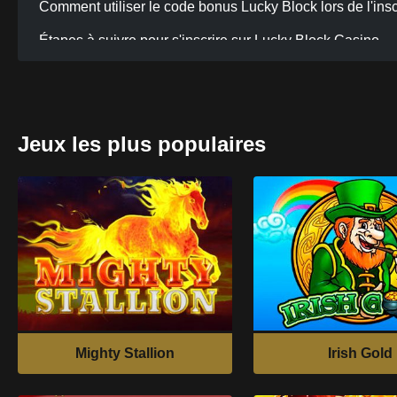
Comment utiliser le code bonus Lucky Block lors de l'insc
Étapes à suivre pour s'inscrire sur Lucky Block Casino
Conditions du bonus de bienvenue Lucky Block Casino :
Conditions clés du bonus de bienvenue à confirmer
Jeux les plus populaires
Code promo Lucky Block pour les tours gratuits et les pr
Comment obtenir des tours gratuits avec un code promo 
Obtenez un code bonus crypto exclusif sur Lucky Block
Montants de dépôt minimum et maximum lors de l'utilisat
Dépôt minimum et codes promo : ce qu'ils sont et comment
Délais de paiement Lucky Block, vérification d'identité (kyc
Ce que vous devez savoir sur la vérification KYC sur Lu
Mighty Stallion
Irish Gold
Notes importantes sur les frais et les retraits minimum