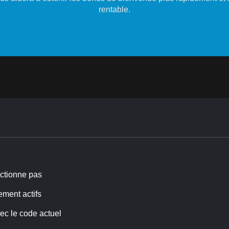
rentable.
ctionne pas
ement actifs
ec le code actuel